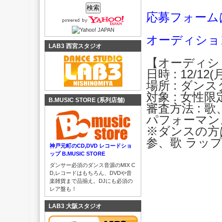
応募フォーム
オーディショ
LAB3 西宮スタジオ
【オーディシ
日時 : 12/12
場所 : ダンス
対象 : 女性限
B.MUSIC STORE (系列店舗)
審査方法 :
パフォーマン
※ダンスの方
参、歌 ラッ
神戸元町のCD,DVD レコードショ
ップ B.MUSIC STORE
ダンサー必須のダンス音源のMIX C
D,レコードはもちろん、DVDや音
楽雑貨まで品揃え。DJにも必須の
レア盤も！
LAB3 大阪スタジオ