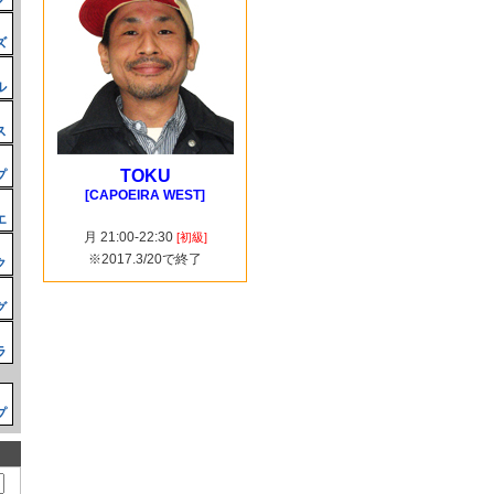
ズ
ル
ス
TOKU
プ
[CAPOEIRA WEST]
エ
月 21:00-22:30
[初級]
※2017.3/20で終了
ク
グ
ラ
プ