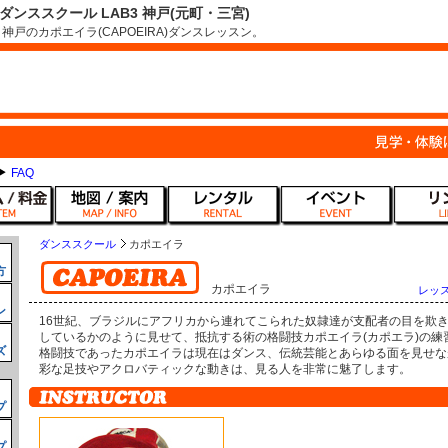
 | ダンススクール LAB3 神戸(元町・三宮)
 神戸のカポエイラ(CAPOEIRA)ダンスレッスン。
FAQ
ダンススクール
カポエイラ
方
カポエイラ
レッ
ン
16世紀、ブラジルにアフリカから連れてこられた奴隷達が支配者の目を欺
しているかのように見せて、抵抗する術の格闘技カポエイラ(カポエラ)の練
ズ
格闘技であったカポエイラは現在はダンス、伝統芸能とあらゆる面を見せな
彩な足技やアクロバティックな動きは、見る人を非常に魅了します。
プ
プ