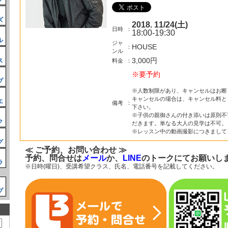
ズ
2018. 11/24(土)
日時
：
18:00-19:30
ル
ジャ
HOUSE
：
ンル
3,000円
ス
料金
：
※要予約
プ
※人数制限があり、キャンセルはお断
キャンセルの場合は、キャンセル料と
エ
備考
：
下さい。
※子供の親御さんの付き添いは原則不
ク
だきます。単なる大人の見学は不可。
※レッスン中の動画撮影につきまして
グ
≪ ご予約、お問い合わせ ≫
予約、問合せは
メール
か、
LINE
のトークにてお願いし
ラ
※日時(曜日)、受講希望クラス、氏名、電話番号を記載してください。
プ