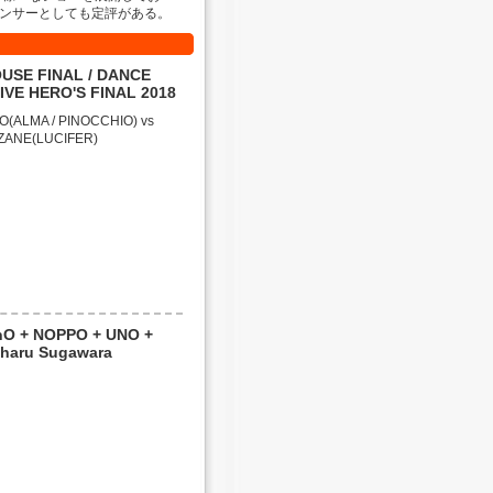
ダンサーとしても定評がある。
USE FINAL / DANCE
IVE HERO'S FINAL 2018
nO(ALMA / PINOCCHIO) vs
ZANE(LUCIFER)
nO + NOPPO + UNO +
haru Sugawara