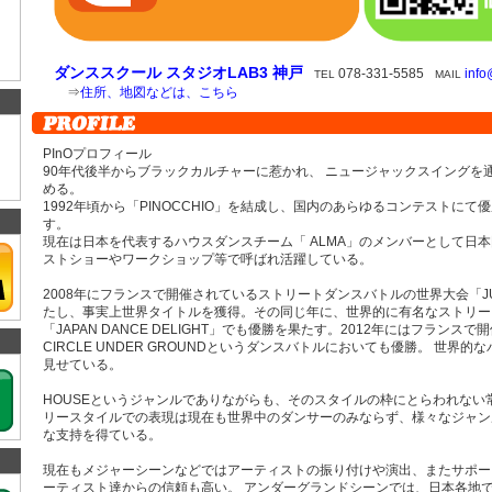
ダンススクール スタジオLAB3 神戸
078-331-5585
info
TEL
MAIL
⇒
住所、地図などは、こちら
PInOプロフィール
90年代後半からブラックカルチャーに惹かれ、 ニュージャックスイングを
める。
1992年頃から「PINOCCHIO」を結成し、国内のあらゆるコンテストにて
す。
現在は日本を代表するハウスダンスチーム「 ALMA」のメンバーとして日本
ストショーやワークショップ等で呼ばれ活躍している。
2008年にフランスで開催されているストリートダンスバトルの世界大会「JUS
たし、事実上世界タイトルを獲得。その同じ年に、世界的に有名なストリー
「JAPAN DANCE DELIGHT」でも優勝を果たす。2012年にはフランスで
CIRCLE UNDER GROUNDというダンスバトルにおいても優勝。 世界
見せている。
HOUSEというジャンルでありながらも、そのスタイルの枠にとらわれない
リースタイルでの表現は現在も世界中のダンサーのみならず、様々なジャン
な支持を得ている。
現在もメジャーシーンなどではアーティストの振り付けや演出、またサポー
ーティスト達からの信頼も高い。 アンダーグランドシーンでは、日本各地