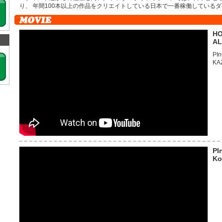
り、 年間100本以上の作品をクリエイトしている日本で一番稼働している
HO
AL
PI
KA
PI
Ko