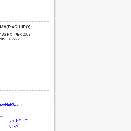
MA(PInO HIRO)
ASS HOPPER 20th
NIVERSARY
hool-lab3.com
サイトマップ
リンク