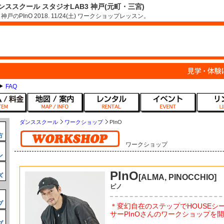
土) | ダンススクール スタジオLAB3 神戸(元町・三宮)
戸のPInO 2018. 11/24(土) ワークショップレッスン。
FAQ
ダンススクール
ワークショップ
PInO
方
ワークショップ
ン
PInO
ズ
[ALMA, PINOCCHIO]
ピノ
プ
＊変幻自在のステップでHOUSEシ
サーPInOさんのワークショップを
プ