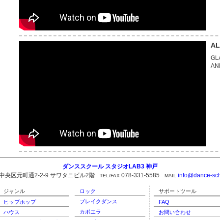
AL
GL
AN
ダンススクール スタジオLAB3 神戸
央区元町通2-2-9 サワタニビル2階
078-331-5585
info@dance-sc
TEL/FAX
MAIL
ジャンル
ロック
サポートツール
ブレイクダンス
ヒップホップ
FAQ
カポエラ
ハウス
お問い合わせ