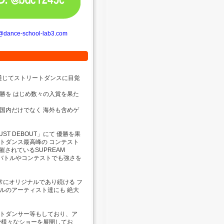
@dance-school-lab3.com
通じてストリートダンスに目覚
優勝を はじめ数々の入賞を果た
国内だけでなく 海外も含めゲ
T DEBOUT」にて 優勝を果
トダンス最高峰の コンテスト
開催されているSUPREAM
的なバトルやコンテストでも強さを
常にオリジナルであり続ける フ
ルのアーティスト達にも 絶大
トダンサー等もしており、ア
で様々なショーを展開してお